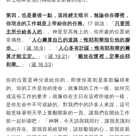
第四，也是最後一點，這段經文暗示，無論你在哪裡，
你現在的工作就是上帝給你的任務。
17 節說：「
只要照
主所分給各人的
」。神是至高無上的，你所處的位置絕
非偶然。「
人心籌算自己的道路；惟耶和華指引他的腳
步。
」（
箴 16:9
）。「
人心多有計謀；惟有耶和華的籌
算才能立定。
」（
箴 19:21
）「
籤放在懷裡，定事由耶
和華。
」（
箴 16:33
）
你的位置是神分派給你的，即便你當初是靠欺騙得來
的。你的工作是你的使命，就像我的工作一樣。如何完
成這份工作的要求，就像你在主日在這裡所做的一樣，
是你生命中不可或缺的。對我們中的許多人來說，這可
能意味著明天早上要翻開新的一頁。讓我們在開始工作
前一起祈禱吧： 「神啊，今天請與我同行，讓我意識到
你的存在。當我容易絕望時，請鼓勵我的心，當我容易