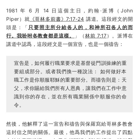
1981 年 6 月 14 日這個主日，約翰·派博（John
Piper）就
《哥林多前書》7:17-24
講道。這段經文的開
頭是：「
只要照主所分給各人的，和神所召各人的而
行。我吩咐各教會都是這樣。
」（
林前 7:17
）。派博在
講道中認爲，這段經文是一個宣告，也是一個禱告：
宣告是，如何履行職業要求是基督徒門訓操練的重
要組成部分。或者我們換一種說法： 如何做好本
職工作是你順服耶穌的重要部分。而禱告則是：天
父，求你賜給我們所有人恩典，讓我們在工作中意
識到你的存在，並在所有職業關係中順服你的命
令。
然後，他解釋了這一宣告和禱告與保羅寫給哥林多教會
這封信之間的關係。最後，他爲我們的工作提出了四點