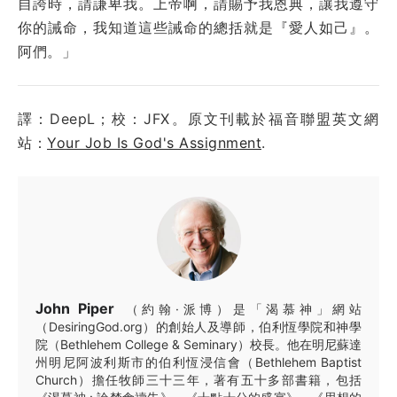
自誇時，請謙卑我。上帝啊，請賜予我恩典，讓我遵守
你的誡命，我知道這些誡命的總括就是『愛人如己』。
阿們。」
譯：DeepL；校：JFX。原文刊載於福音聯盟英文網
站：
Your Job Is God's Assignment
.
John Piper
（約翰·派博）是「渴慕神」網站
（DesiringGod.org）的創始人及導師，伯利恆學院和神學
院（Bethlehem College & Seminary）校長。他在明尼蘇達
州明尼阿波利斯市的伯利恆浸信會（Bethlehem Baptist
Church）擔任牧師三十三年，著有五十多部書籍，包括