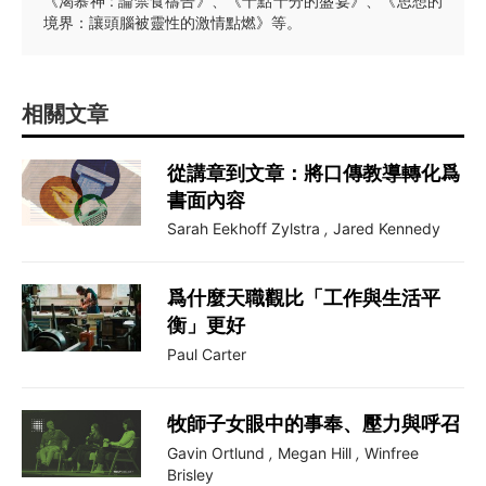
《渴慕神 : 論禁食禱告》、《十點十分的盛宴》、《思想的
境界：讓頭腦被靈性的激情點燃》等。
相關文章
從講章到文章：將口傳教導轉化爲
書面內容
Sarah Eekhoff Zylstra
,
Jared Kennedy
爲什麼天職觀比「工作與生活平
衡」更好
Paul Carter
牧師子女眼中的事奉、壓力與呼召
Gavin Ortlund
,
Megan Hill
,
Winfree
Brisley