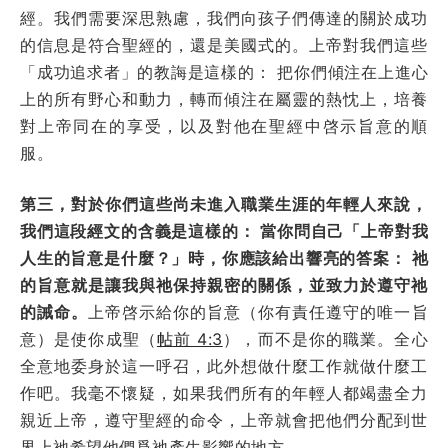
經。我們需要深思熟慮，我們向孩子們傳達的關於成功
的信息是符合聖經的，還是美國式的。上帝對我們這些
「成功追求者」的教誨是這樣的： 把你們傾注在上進心
上的所有野心和動力，轉而傾注在屬靈的熱忱上，培養
對上帝同在的享受，以及對他在聖經中啓示旨意的順
服。
第三，對於你們這些尚未進入職業生涯的年輕人來說，
我們這段經文的含義是這樣的： 當你問自己「上帝對我
人生的旨意是什麼？」時，你應該給出響亮的答案： 祂
的旨意就是讓我與祂保持親密的關係，並致力於遵守祂
的誡命。
上帝啓示給你的旨意（你有責任遵守的唯一旨
意）是使你成聖（
帖前 4:3
），而不是你的職業。全心
全意地委身於這一呼召，此外想做什麼工作就做什麼工
作吧。我毫不懷疑，如果我們所有的年輕人都竭盡全力
親近上帝，遵守聖經的命令，上帝就會把他們分配到世
界上祂希望他們爲祂產生影響的地方。