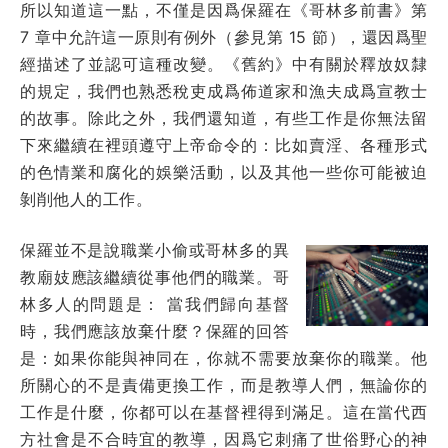
所以知道這一點，不僅是因爲保羅在《哥林多前書》第
7 章中允許這一原則有例外（參見第 15 節），還因爲聖
經描述了並認可這種改變。《舊約》中有關於釋放奴隸
的規定，我們也熟悉稅吏成爲佈道家和漁夫成爲宣教士
的故事。除此之外，我們還知道，有些工作是你無法留
下來繼續在裡頭遵守上帝命令的：比如賣淫、各種形式
的色情業和腐化的娛樂活動，以及其他一些你可能被迫
剝削他人的工作。
保羅並不是說職業小偷或哥林多的異
教廟妓應該繼續從事他們的職業。哥
林多人的問題是： 當我們歸向基督
時，我們應該放棄什麼？保羅的回答
是：如果你能與神同在，你就不需要放棄你的職業。他
所關心的不是責備更換工作，而是教導人們，無論你的
工作是什麼，你都可以在基督裡得到滿足。這在當代西
方社會是不合時宜的教導，因爲它刺痛了世俗野心的神