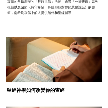
哀傷的父母舉辦的「暫時退修」活動，通過「分擔悲痛」系列
視頻以及諸如《持守希望，聆聽耶穌對你的悲傷說話》的書
籍，南希爲哀傷中的人提供陪伴和聖經輔導。
聖經神學如何改變你的查經