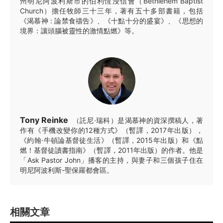
州明尼阿波利斯市的伯利恆浸信會（Bethlehem Baptist
Church）擔任牧師三十三年，著有五十多部書籍，包括
《渴慕神 : 論禁食禱告》、《十點十分的盛宴》、《思想的
境界：讓頭腦被靈性的激情點燃》等。
Tony Reinke
（託尼·瑞科）是渴慕神的資深撰稿人，著
作有《手機改變你的12種方式》（暫譯，2017年出版），
《約翰·牛頓論基督徒生活》（暫譯，2015年出版）和《點
燃！基督徒讀書指南》（暫譯，2011年出版）的作者。他是
「Ask Pastor John」播客的主持，與妻子和三個孩子住在
明尼阿波利斯-聖保羅都會區。
相關文章