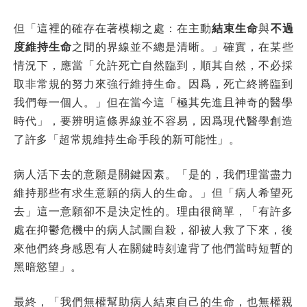
但「這裡的確存在著模糊之處：在主動
結束生命
與
不過
度維持生命
之間的界線並不總是清晰。」確實，在某些
情況下，應當「允許死亡自然臨到，順其自然，不必採
取非常規的努力來強行維持生命。因爲，死亡終將臨到
我們每一個人。」但在當今這「極其先進且神奇的醫學
時代」，要辨明這條界線並不容易，因爲現代醫學創造
了許多「超常規維持生命手段的新可能性」。
病人活下去的意願是關鍵因素。「是的，我們理當盡力
維持那些有求生意願的病人的生命。」但「病人希望死
去」這一意願卻不是決定性的。理由很簡單，「有許多
處在抑鬱危機中的病人試圖自殺，卻被人救了下來，後
來他們終身感恩有人在關鍵時刻違背了他們當時短暫的
黑暗慾望」。
最終，「我們無權幫助病人結束自己的生命，也無權親