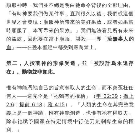
順服神時，我們並不總是明白祂命令背後的全部理由。
「有時神要我們做某件事，直到很久以後，我們或這個
世界才會發現：順服神所帶來的美好果效，或者如果當
時順服了，本可帶來的果效。」我們無法看見所有未來
的益處，因此要在當下順服。謀殺——即「
流無辜人的
血
」——在整本聖經中都受到嚴厲禁止。
第二，人按著神的形像受造，並「被設計爲永遠存
在」。動物並非如此。
惟有神能憑祂自己的旨意奪取人的生命，而不會冤枉任
何人——這完全是「祂獨有的權柄」（
申 32:39
；
撒上
2:6
；
提前 6:13
；
雅 4:15
）。「人類的生命在其完整意
義上是一個神蹟，惟有神能創造，也惟有祂有權取去，
除非祂賦予國家在特定情境中行使刀劍剝奪生命的權
利。」