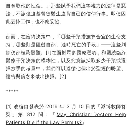
自奪取他的性命。」那些賦予我們這等權力的法律是惡
法，不該強迫基督徒醫生違背自己的信仰行事。即便因
此丟掉工作，也不應妥協。
然而，在臨終決策中，「哪些干預措施算合宜的生命支
持，哪些則是阻礙自然、適時死亡的手段」——這些判
斷仍然極爲艱難。[1]
在面對眾多醫療選項，和圍繞臨終
醫療干預決策的模糊性，以及究竟該採取多少干預或選
擇放手的考量中，我們可以遵循七個出於聖經的盼望、
禱告與信念來做出抉擇。[2]
*****
[1] 改編自發表於 2016 年 3 月 10 日的「派博牧師答
疑」第 812 問：「
May Christian Doctors Help
Patients Die If the Law Permits?
」