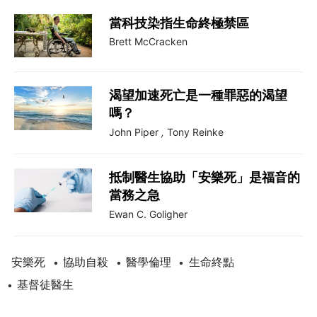
當科技染指生命終極禁區
Brett McCracken
渴望加速死亡是一種罪惡的渴望
嗎？
John Piper
,
Tony Reinke
抵制醫生協助「安樂死」是福音的
當務之急
Ewan C. Goligher
安樂死
協助自殺
醫學倫理
生命終點
•
•
•
基督徒醫生
•