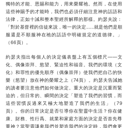
獨特的才能、恩賜和能力，用來榮耀祂。然而，在使用
這些神賜予的才能時，我們也必須仔細注意神的話語和
法律，正如十誡和整本聖經所解釋的那樣。約瑟夫說：
「對於基督裡的信徒來說，唯一的決定......就是他們是順
服還是不順服神在祂的話語中明確規定的道德律。」
（66頁）。
約瑟夫指出每個人的決定儀表盤上有五個標尺——文
化、偶像崇拜、慾望、緊迫性和福音。我們的環境（文
化）和罪性的優先順序（偶像崇拜）使我們把自己的快
樂（慾望）放在神的榮耀之上（74頁）。約瑟夫告誡她
的讀者要注意他們如何做決定。重大的決定是沉重而緊
迫的，但日常的、瞬間的決定「塑造了我們的習慣，而
這些習慣反過來又極大地塑造了我們的生活」（79
頁）。你的日常決定是否引導你在聖靈中生活？你在健
康、財務、性行爲、就業和家庭方面的決定是否首先尊
重神？當聖靈謙卑我們並塑造我們的決定時，我們會更