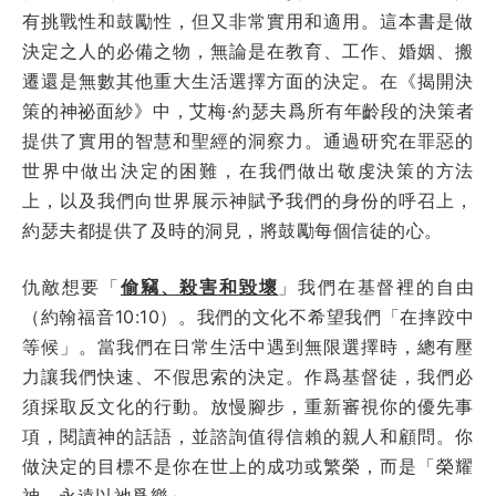
有挑戰性和鼓勵性，但又非常實用和適用。這本書是做
決定之人的必備之物，無論是在教育、工作、婚姻、搬
遷還是無數其他重大生活選擇方面的決定。在《揭開決
策的神祕面紗》中，艾梅·約瑟夫爲所有年齡段的決策者
提供了實用的智慧和聖經的洞察力。通過研究在罪惡的
世界中做出決定的困難，在我們做出敬虔決策的方法
上，以及我們向世界展示神賦予我們的身份的呼召上，
約瑟夫都提供了及時的洞見，將鼓勵每個信徒的心。
仇敵想要「
偷竊、殺害和毀壞
」我們在基督裡的自由
（約翰福音10:10）。我們的文化不希望我們「在摔跤中
等候」。當我們在日常生活中遇到無限選擇時，總有壓
力讓我們快速、不假思索的決定。作爲基督徒，我們必
須採取反文化的行動。放慢腳步，重新審視你的優先事
項，閱讀神的話語，並諮詢值得信賴的親人和顧問。你
做決定的目標不是你在世上的成功或繁榮，而是「榮耀
神，永遠以祂爲樂」。