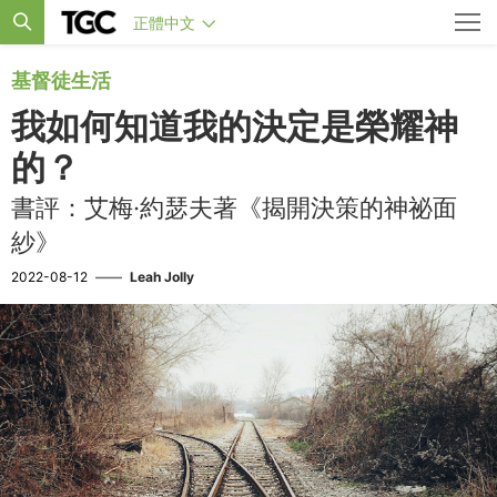
正體中文
基督徒生活
我如何知道我的決定是榮耀神
的？
書評：艾梅·約瑟夫著《揭開決策的神祕面
紗》
2022-08-12
——
Leah Jolly