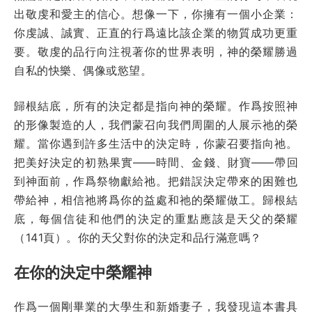
出敬虔和愛主的信心。想像一下，你擁有一個小企業：
你虔誠、誠實、正直的行爲遠比該企業的物質成功更重
要。敬虔的品行向注視著你的世界表明，神的榮耀勝過
自私的快樂、偶像或慾望。
歸根結底，所有的決定都是指向神的榮耀。作爲按照神
的形像製造的人，我們蒙召向我們周圍的人展示祂的榮
耀。當你遇到許多生活中的決定時，你蒙召要指向祂。
把美好決定的初熟果實——時間、金錢、財寶——帶回
到神面前，作爲祭物獻給祂。把錯誤決定帶來的困難也
帶給神，相信祂將爲你的益處和祂的榮耀做工。歸根結
底，每個信徒和他們的決定的重點應該是天父的榮耀
（141頁）。你的天父對你的決定和品行滿意嗎？
在你的決定中榮耀神
作爲一個剛畢業的大學生和新婚妻子，我發現這本書具