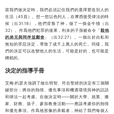
當我們做決定時，我們必須記住我們的選擇塑造別人的
生活（45頁）。想一想以色列人，在摩西接受律法的時
候（出31:18），他們背叛了神，做了一個金牛犢（出
32）。作爲他們犯罪的後果，利未的子孫被命令「
殺他
的弟兄與同伴並鄰舍
」（出32:27）。一個出於自私和
無知的罪惡決定，導致了成千上萬人的死亡。同樣，我
們的決定可以改變他人的生活，可能是好的，也可能是
糟糕的。
決定的指導手冊
艾梅·約瑟夫強調了做出明智、符合聖經的決定有三個關
鍵部分：將你的熱情、優先事項和機遇環境與神的話語
和律法一起考慮。在做決定時——關於大學、就業、搬
家、財務、孩子、參加教會活動——應該考慮你的熱情
和優先事項。作爲祂形像的承載者，神給了我們每個人