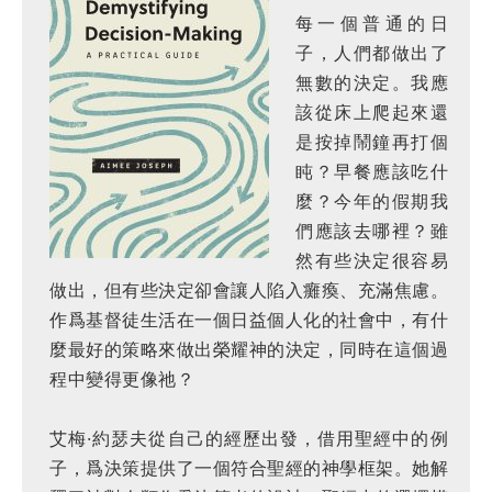
每一個普通的日
子，人們都做出了
無數的決定。我應
該從床上爬起來還
是按掉鬧鐘再打個
盹？早餐應該吃什
麼？今年的假期我
們應該去哪裡？雖
然有些決定很容易
做出，但有些決定卻會讓人陷入癱瘓、充滿焦慮。
作爲基督徒生活在一個日益個人化的社會中，有什
麼最好的策略來做出榮耀神的決定，同時在這個過
程中變得更像祂？
艾梅·約瑟夫從自己的經歷出發，借用聖經中的例
子，爲決策提供了一個符合聖經的神學框架。她解