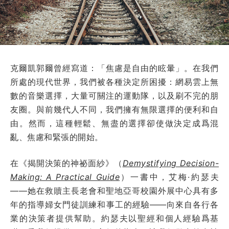
克爾凱郭爾曾經寫道：「焦慮是自由的眩暈」。在我們
所處的現代世界，我們被各種決定所困擾：網易雲上無
數的音樂選擇，大量可關注的運動隊，以及刷不完的朋
友圈。與前幾代人不同，我們擁有無限選擇的便利和自
由。然而，這種輕鬆、無盡的選擇卻使做決定成爲混
亂、焦慮和緊張的開始。
在《揭開決策的神祕面紗》（
Demystifying Decision-
Making: A Practical Guide
）一書中，艾梅·約瑟夫
——她在救贖主長老會和聖地亞哥校園外展中心具有多
年的指導婦女門徒訓練和事工的經驗——向來自各行各
業的決策者提供幫助。約瑟夫以聖經和個人經驗爲基