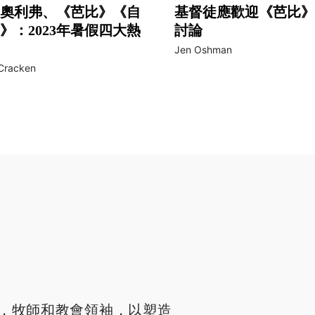
奧利弗、《芭比》《自
基督徒應歡迎《芭比》
》：2023年暑假四大熱
討論
Jen Oshman
Cracken
，牧師和教會領袖，以塑造