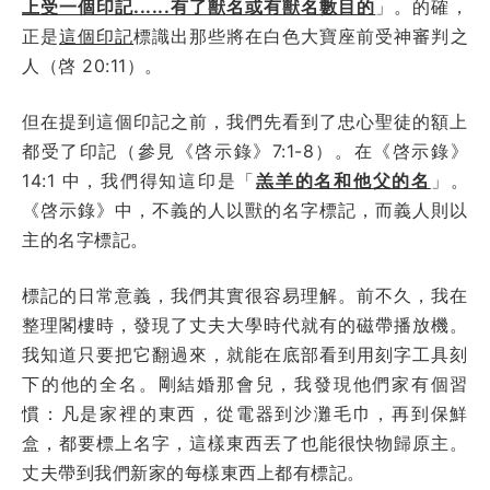
上受一個印記......有了獸名或有獸名數目的
」。的確，
正是
這個印記
標識出那些將在白色大寶座前受神審判之
人（啓 20:11）。
但在提到這個印記之前，我們先看到了忠心聖徒的額上
都受了印記（參見《啓示錄》7:1-8）。在《啓示錄》
14:1 中，我們得知這印是「
羔羊的名和他父的名
」。
《啓示錄》中，不義的人以獸的名字標記，而義人則以
主的名字標記。
標記的日常意義，我們其實很容易理解。前不久，我在
整理閣樓時，發現了丈夫大學時代就有的磁帶播放機。
我知道只要把它翻過來，就能在底部看到用刻字工具刻
下的他的全名。剛結婚那會兒，我發現他們家有個習
慣：凡是家裡的東西，從電器到沙灘毛巾，再到保鮮
盒，都要標上名字，這樣東西丟了也能很快物歸原主。
丈夫帶到我們新家的每樣東西上都有標記。