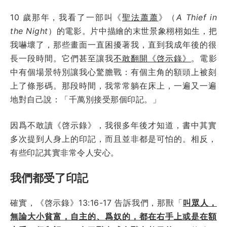
10 歲那年，我看了一部叫《
聖法蕭蕭
》（
A Thief in
the Night
）的電影。片中描繪的末世景象栩栩如生，把
我嚇壞了，那些畫面一直困擾著我，直到我成年後的很
長一段時間。它們甚至讓我
不敢翻開《啓示錄》
。電影
中有個場景特別讓我心驚膽戰：有個主角的額頭上被刻
上了條形碼。那段時間，我常常躺在床上，一遍又一遍
地對自己說：「千萬別接受那個印記。」
因爲不敢讀《啓示錄》，我很多年後才知道，書中其實
多次提到人身上的印記，而且並非都是可怕的。相反，
有些印記其實非常令人安心。
我們都受了印記
確實，《啓示錄》13:16-17 告訴我們，那獸「
叫眾人，
無論大小貧富，自主的、爲奴的，都在右手上或是在額