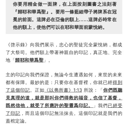
你要用精金做一面牌，在上面按刻圖書之法刻著
『歸耶和華爲聖』。要用一條藍細帶子將牌系在冠
冕的前面。這牌必在亞倫的額上......這牌必時常在
他的額上，使他們可以在耶和華面前蒙悅納。
《啓示錄》向我們展示，忠心的聖徒完全蒙悅納，都成
了大祭司。他們額上帶著神親自的印記，真正地、完全
地「
歸耶和華爲聖
」。
主的印記向我們保證，無論今生遭遇如何，來世的未來
都有保障。最妙的是：只要你在基督裡，你就已經
得到
了這個印記
。正如
《以弗所書》1:13
所說：「
你們既聽
見真理的道，就是那叫你們得救的福音，也信了基督，
既然信他，就受了所應許的聖靈爲印記。
」我們
已經受
了印記
，而且這個印記無法抹去。這個印記就是我們的
蓋棺定論。