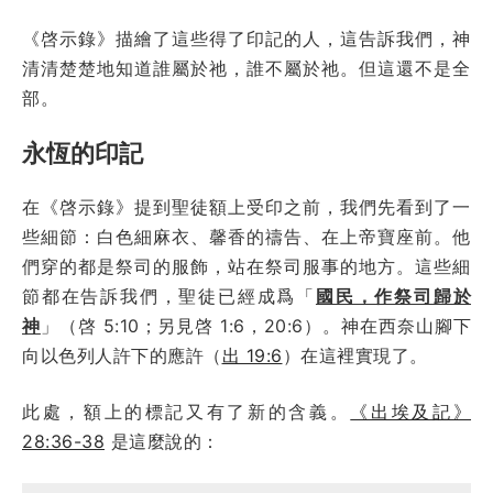
《啓示錄》描繪了這些得了印記的人，這告訴我們，神
清清楚楚地知道誰屬於祂，誰不屬於祂。但這還不是全
部。
永恆的印記
在《啓示錄》提到聖徒額上受印之前，我們先看到了一
些細節：白色細麻衣、馨香的禱告、在上帝寶座前。他
們穿的都是祭司的服飾，站在祭司服事的地方。這些細
節都在告訴我們，聖徒已經成爲「
國民，作祭司歸於
神
」（啓 5:10；另見啓 1:6，20:6）。神在西奈山腳下
向以色列人許下的應許（
出 19:6
）在這裡實現了。
此處，額上的標記又有了新的含義。
《出埃及記》
28:36-38
是這麼說的：