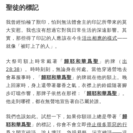
聖徒的標記
我曾經怕極了獸印，怕到無法體會主的印記所帶來的莫
大安慰。我也沒有想過它對我日常生活的深遠影響。其
實，那些得了印記的人應該在今生
活出相應的樣式
——
就像「被盯上了的人」。
大祭司額上時常戴著「
歸耶和華爲聖
」的牌（
出
28:38
）。時時刻刻，無論身在何處。當他穿過營地去
會幕服事時，「
歸耶和華爲聖
」的牌就在他的額上。晚
上回家時，身上還帶著馨香之氣，衣襟上的鈴鐺隨著腳
步叮噹作響，那牌子依然在那裡：「
歸耶和華爲聖
」。
他走到哪裡，都在無聲地宣告著自己屬於誰。
我們也該如此。試想一下，如果你額頭上總是帶著「
歸
耶和華爲聖
」的標記，你會不會立即
停止很多罪惡的行
爲
？閒言碎語、說人壞話、急躁易怒、污言穢語——這