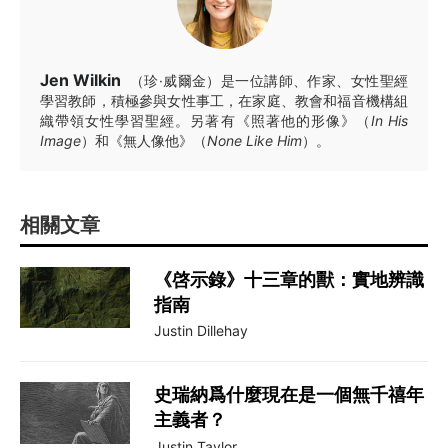
Jen Wilkin
（珍·威爾金）是一位講師、作家、女性聖經
學習教師，積極參與女性事工，在家庭、教會和福音機構組
織帶領女性學習聖經。另著有《照著他的形像》（
In His
Image
）和《無人像他》（
None Like Him
）。
相關文章
《啓示錄》十三章的獸：實地辨識
指南
Justin Dillehay
史瑞納爲什麼現在是一個無千禧年
主義者？
Justin Taylor