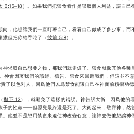
太 6:16–18
）。如果我們把禁食看作是謀取個人利益，讓自己
傾向，他想讓我們一直盯著自己，看看自己做成了多少事，而
讓撒但把你給吞吃了（
彼前 5:8
）。
向神求取自己想要之物，那我們就走偏了。禁食就像其他各種
。神會因著我們的讀經、禱告、禁食來回應我們，但這並不
斥責了以色列人，因爲他們以爲禁食能讓自己在神面前積攢功
（
撒下 12
），就避免了這樣的錯誤。神告訴大衛，因爲他的
孩子的性命——但嬰兒最終還是死了。大衛起來，敬拜神，然
果。他並不是想用禁食來迫使神改變心意，讓神去做他想讓神