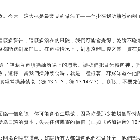
食。今天，這大概是最常見的做法了——至少在我所熟悉的圈
這麼多警告，這麼多潛在的風險，我們可能會覺得，乾脆不碰
食都能送到家門口。在這種情況下，刻意遠離口腹之樂，實在
過了神藉著這項操練所賜下的恩典。讓我們把目光轉向神，
物，這樣，當我們操練禁食時，就是一種得著。耶穌知道在他
實經常操練禁食（
徒 13:2–3
，
徒 13:14
:23）。所以，不要
面臨一個危險：你可能會心生驕傲，因爲你是那少數幾個堅持
變爲自誇的資本，失去任何屬靈的價值（正如
《路加福音》18:9
公開場合唉聲嘆氣，好讓所有人都知道他們在做什麼。他們想