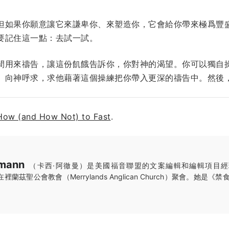
但如果你願意讓它來謙卑你、來塑造你，它會給你帶來極爲豐
要記住這一點：去試一試。
間用來禱告，讓這份飢餓告訴你，你對神的渴望。你可以獨自
。向神呼求，求他藉著這個操練把你帶入更深的禱告中。然後
How (and How Not) to Fast
.
rmann
（卡西·阿徹曼）是美國福音聯盟的文案編輯和編輯項目
裡蘭茲聖公會教會（Merrylands Anglican Church）聚會。她是《禁