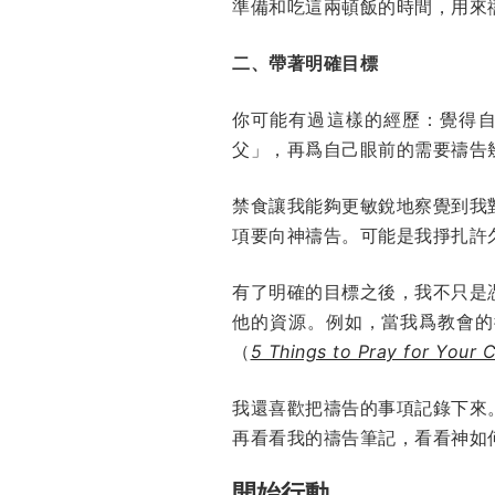
準備和吃這兩頓飯的時間，用來
二、帶著明確目標
你可能有過這樣的經歷：覺得
父」，再爲自己眼前的需要禱告
禁食讓我能夠更敏銳地察覺到我
項要向神禱告。可能是我掙扎許
有了明確的目標之後，我不只是
他的資源。例如，當我爲教會的復
（
5 Things to Pray for Your 
我還喜歡把禱告的事項記錄下來
再看看我的禱告筆記，看看神如
開始行動