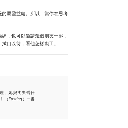
盛的屬靈益處。所以，當你在思考
操練，也可以邀請幾個朋友一起，
，拭目以待，看他怎樣動工。
經理。她與丈夫喬什
食》（
Fasting
）一書