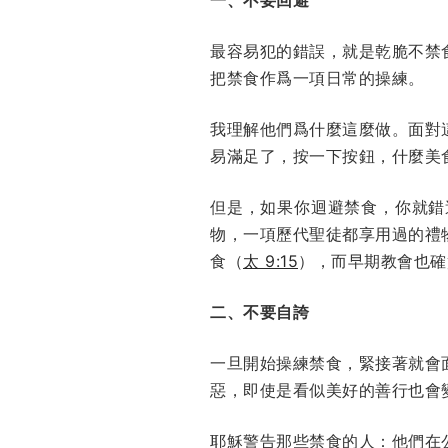
最容易犯的錯誤，就是乾脆不禁
把禁食作爲一項日常的操練。
我理解他們爲什麼這麼做。面對
易滿足了，按一下按鈕，什麼美
但是，如果你迴避禁食，你就錯
物，一項歷代聖徒都享用過的禮
食（
太 9:15
），而早期教會也確
二、不要自誇
一旦開始操練禁食，緊接著就會
惡，即使是看似美好的善行也會
耶穌警告那些禁食的人：他們在