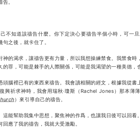
禱告。
自己不知道該禱告什麼。你下定決心要禱告半個小時，可一旦
幾句之後，就卡住了。
對神的渴求，讓禱告更有力量，所以我想操練禁食。我禁食時
久的罪，可能是棘手的人際關係，可能是我渴望的一種美德，
憑頭腦裡已有的東西來禱告。我會讀相關的經文，根據我從書
興祈求神時，我會用瑞秋·瓊斯（Rachel Jones）那本
Church
）來引導自己的禱告。
。這能幫助我集中思想，聚焦神的作爲，也讓我日後可以回看
何回應了我的禱告，我就大受激勵。