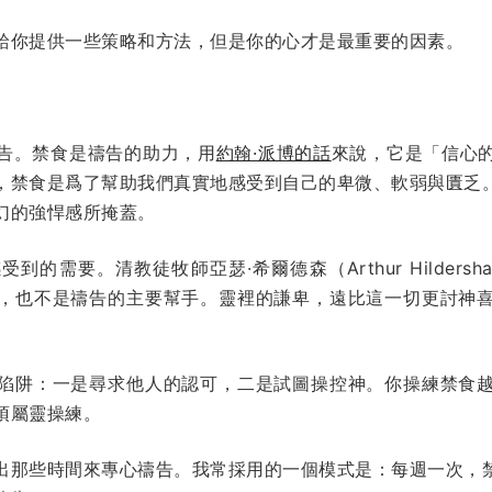
給你提供一些策略和方法，但是你的心才是最重要的因素。
告。禁食是禱告的助力，用
約翰·派博的話
來說，它是「信心
，禁食是爲了幫助我們真實地感受到自己的卑微、軟弱與匱乏
幻的強悍感所掩蓋。
的需要。清教徒牧師亞瑟·希爾德森（Arthur Hilder
，也不是禱告的主要幫手。靈裡的謙卑，遠比這一切更討神
陷阱：一是尋求他人的認可，二是試圖操控神。你操練禁食
項屬靈操練。
出那些時間來專心禱告。我常採用的一個模式是：每週一次，