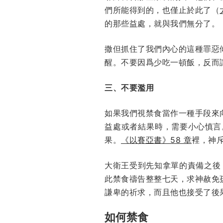
們所能得到的，也僅止於此了（
的那些益處，就與我們無分了。
撒但抓住了我們內心的這種罪惡
醒。不要因爲少吃一頓飯，反而
三、不要濫用
如果我們視禁食當作一種手段來
益處或者結果時，需要小心慎言
果。
《以賽亞書》58 章
裡，神
大衛王受到先知拿單的責備之後
此禁食禱告整整七天，求神赦免
謙卑的祈求，而且他也接受了後
如何禁食