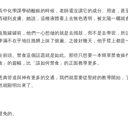
高中化學課學硝酸銀的時候，老師還沒講它的成分、用途，甚
西碰到皮膚。她說，這種液體看上去無色透明，被太陽一曬就
瓶瓶罐罐前，他們一心想做的就是去搗鼓，而不是去學習，所
學滿不在乎地往胳膊上抹了個遍。之後好幾天，他手臂上都是
在前頭。禁食這個話題就是如此。那些只想要一本簡單禁食操
食」的篇幅，比「該如何禁食」的正面教導更多。
恩典管道與神有更多的交通，我們就需要從聖經的教導開始，
然就顯明出來了。
避免的。