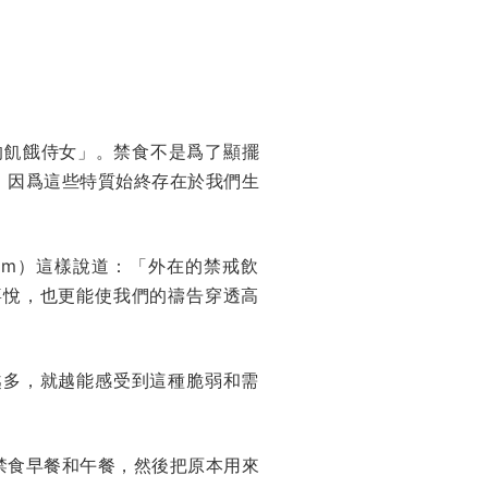
的飢餓侍女」。禁食不是爲了顯擺
。因爲這些特質始終存在於我們生
sham）這樣說道：「外在的禁戒飲
喜悅，也更能使我們的禱告穿透高
越多，就越能感受到這種脆弱和需
禁食早餐和午餐，然後把原本用來