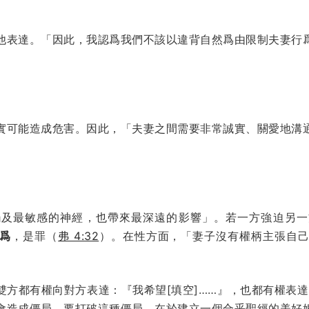
他表達。「因此，我認爲我們不該以違背自然爲由限制夫妻行
實可能造成危害。因此，「夫妻之間需要非常誠實、關愛地溝
觸及最敏感的神經，也帶來最深遠的影響」。若一方強迫另一
爲
，是罪（
弗 4:32
）。在性方面，「妻子沒有權柄主張自
雙方都有權向對方表達：『我希望[填空]……』，也都有權表
會造成僵局。要打破這種僵局，在於建立一個合乎聖經的美好