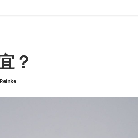
宜？
 Reinke