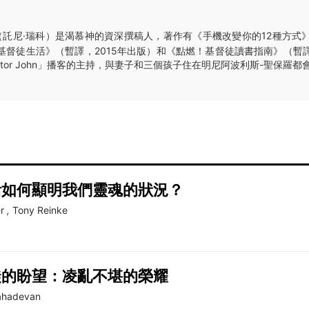
（託尼·瑞科）是渴慕神的資深撰稿人，著作有《手機改變你的12種方式》
基督徒生活》（暫譯，2015年出版）和《點燃！基督徒讀書指南》（暫譯
astor John」播客的主持，與妻子和三個孩子住在明尼阿波利斯-聖保羅都
活如何顯明我們靈魂的狀況？
r
,
Tony Reinke
徒的盼望：凌亂不堪的榮耀
ahadevan