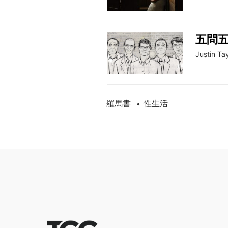
五問
Justin Tay
羅馬書
性生活
•