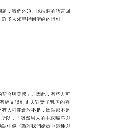
問題，我們必須「以端莊的語言回
，許多人渴望得到聖經的指引。
的契合與美感」。因此，有些人可
有經文談到丈夫對妻子乳房的喜
？有人可能會說
不是
，因爲那不是
8）。所以，「雖然男人的手或嘴唇與
話語中似乎讚許我們婚姻中這種與