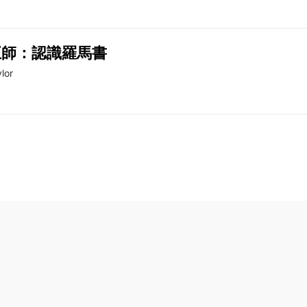
五師：認識羅馬書
lor