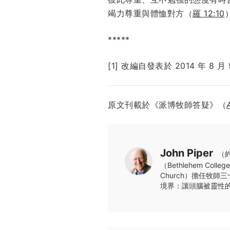
竭力尊重與體恤對方（
羅 12:10
*****
[1] 改編自發表於
2014 年 8 月
原文刊載於《派博牧師答疑》（
John Piper
（約
（Bethlehem Co
Church）擔任牧
境界：讓頭腦被靈性