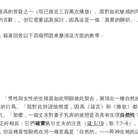
最高的答疑之一（現已接近三百萬次播放）。面對如此敏感的
的言辭」。但它需要認真探討，因爲這是一個「真實的關切」
，藉著回答以下四個問題來釐清這方面的教導：
。「男性與女性的生殖器如此明顯彼此契合，展現出一種自然
然的行爲。「我對此持謹慎態度，因爲《箴言》和《雅歌》都
乳。「那麼，一個丈夫對妻子乳房的迷戀是否具有生理
自然性
正好相反：它們
確實
吸引丈夫的注意（
箴 5:19
；歌 7:7–
，但這種喜悅顯然在另一種意義是『自然的』——即神在祂的