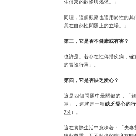
生俱來的歡愉與渴求。」
同理，這個觀察也適用於性的其
我在自然性問題上的立場。」
第三，它是否不健康或有害？
也許是。若存在性傳播疾病，確
的冒險行爲」。
第四，它是否缺乏愛心？
這是四個問題中最關鍵的，「
爲」，這就是一種
缺乏愛心的行
7:4
）。
這在實際生活中意味著：「夫妻
彼此尊重、互不勉強的態度有時