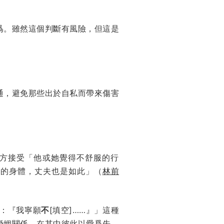
爲。雖然這個判斷有風險，但這是
通，避免那些出於自私而帶來傷害
方接受「他或她覺得不舒服的行
己的身體，丈夫也是如此」（
林前
達：『我寧願
不
[填空]……』」這種
婚姻關係，在其中彼此以愛爲先，