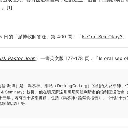
）。[1]
 5 日
的「派博牧師答疑」第
400
問：「
Is Oral Sex Okay?
」
Ask Pastor John
）一書英文版 177-178 頁：「Is oral sex o
翰·派博）是「渴慕神」網站（DesiringGod.org）的創始人及導師
llege & Seminary）校長。他在明尼蘇達州明尼阿波利斯市的伯利恆浸信會（Beth
師三十三年，著有五十多部書籍，包括《渴慕神 : 論禁食禱告》、《十點十
的激情點燃》等。