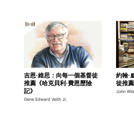
吉恩·維思：向每一個基督徒
約翰·
推薦《哈克貝利·費恩歷險
徒推薦
記》
John Wil
Gene Edward Veith Jr.