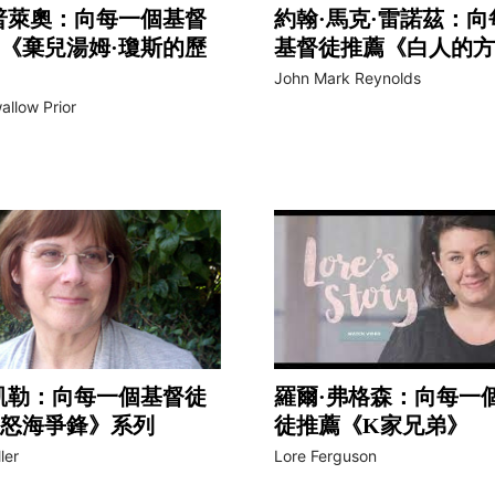
普萊奧：向每一個基督
約翰·馬克·雷諾茲：向
《棄兒湯姆·瓊斯的歷
基督徒推薦《白人的方
John Mark Reynolds
allow Prior
凱勒：向每一個基督徒
羅爾·弗格森：向每一
怒海爭鋒》系列
徒推薦《K家兄弟》
ler
Lore Ferguson