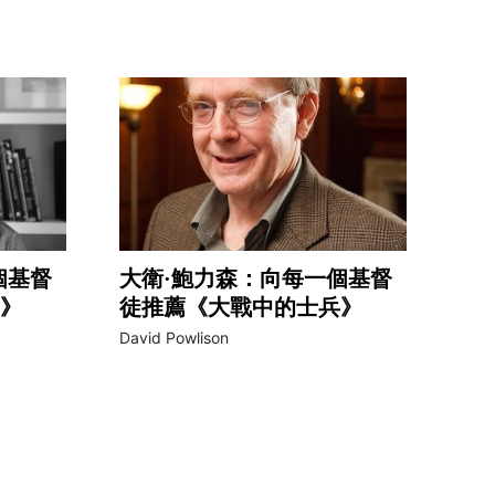
個基督
大衛·鮑力森：向每一個基督
》
徒推薦《大戰中的士兵》
David Powlison