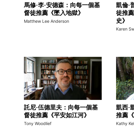
馬修·李·安德森：向每一個基
凱倫·
督徒推薦《墜入地獄》
徒推薦
史》
Matthew Lee Anderson
Karen Sw
託尼·伍德里夫：向每一個基
凱西·
督徒推薦《平安如江河》
推薦《
Tony Woodlief
Kathy Kel